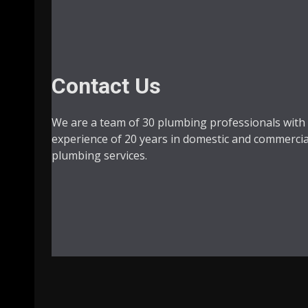
Contact Us​
We are a team of 30 plumbing professionals with
experience of 20 years in domestic and commercia
plumbing services.​