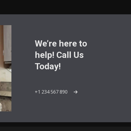
We’re here to
help! Call Us
Today!
+1 234 567 890