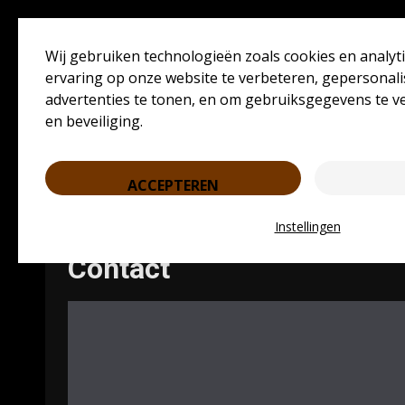
Ga
augustus 8, 2026
naar
Wij gebruiken technologieën zoals cookies en analyt
de
ervaring op onze website te verbeteren, gepersonal
inhoud
advertenties te tonen, en om gebruiksgegevens te v
Loodgieter Amsterdam
My WordPress Blog
en beveiliging.
Home
Over Ons
Blogs
Contact
Cookiebe
ACCEPTEREN
Home
Contact
Instellingen
Contact